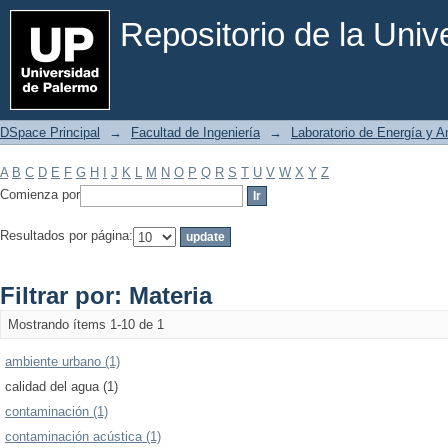
Filtrar por: Materia
Repositorio de la Uni
DSpace Principal
→
Facultad de Ingeniería
→
Laboratorio de Energía y 
A
B
C
D
E
F
G
H
I
J
K
L
M
N
O
P
Q
R
S
T
U
V
W
X
Y
Z
Comienza por
Resultados por página:
Filtrar por: Materia
Mostrando ítems 1-10 de 1
ambiente urbano (1)
calidad del agua (1)
contaminación (1)
contaminación acústica (1)