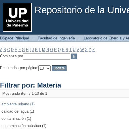
Filtrar por: Materia
Repositorio de la Uni
DSpace Principal
→
Facultad de Ingeniería
→
Laboratorio de Energía y 
A
B
C
D
E
F
G
H
I
J
K
L
M
N
O
P
Q
R
S
T
U
V
W
X
Y
Z
Comienza por
Resultados por página:
Filtrar por: Materia
Mostrando ítems 1-10 de 1
ambiente urbano (1)
calidad del agua (1)
contaminación (1)
contaminación acústica (1)