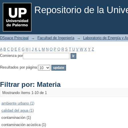
Filtrar por: Materia
Repositorio de la Uni
DSpace Principal
→
Facultad de Ingeniería
→
Laboratorio de Energía y 
A
B
C
D
E
F
G
H
I
J
K
L
M
N
O
P
Q
R
S
T
U
V
W
X
Y
Z
Comienza por
Resultados por página:
Filtrar por: Materia
Mostrando ítems 1-10 de 1
ambiente urbano (1)
calidad del agua (1)
contaminación (1)
contaminación acústica (1)