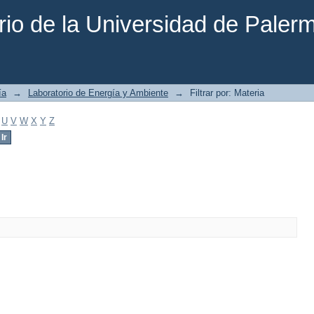
rio de la Universidad de Paler
ía
→
Laboratorio de Energía y Ambiente
→
Filtrar por: Materia
U
V
W
X
Y
Z