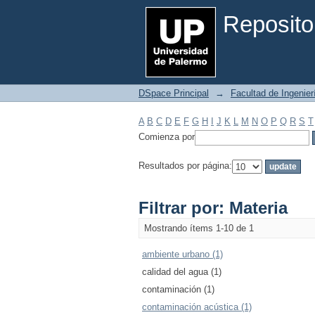
Filtrar por: Materia
Reposito
DSpace Principal
→
Facultad de Ingenier
A
B
C
D
E
F
G
H
I
J
K
L
M
N
O
P
Q
R
S
T
Comienza por
Resultados por página:
Filtrar por: Materia
Mostrando ítems 1-10 de 1
ambiente urbano (1)
calidad del agua (1)
contaminación (1)
contaminación acústica (1)