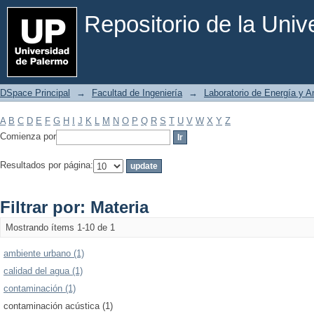
Filtrar por: Materia
Repositorio de la Uni
DSpace Principal
→
Facultad de Ingeniería
→
Laboratorio de Energía y 
A
B
C
D
E
F
G
H
I
J
K
L
M
N
O
P
Q
R
S
T
U
V
W
X
Y
Z
Comienza por
Resultados por página:
Filtrar por: Materia
Mostrando ítems 1-10 de 1
ambiente urbano (1)
calidad del agua (1)
contaminación (1)
contaminación acústica (1)