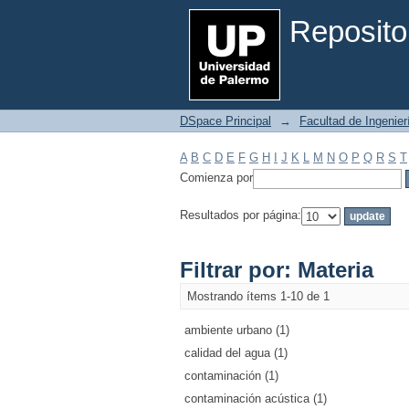
Filtrar por: Materia
Reposito
DSpace Principal
→
Facultad de Ingenier
A
B
C
D
E
F
G
H
I
J
K
L
M
N
O
P
Q
R
S
T
Comienza por
Resultados por página:
Filtrar por: Materia
Mostrando ítems 1-10 de 1
ambiente urbano (1)
calidad del agua (1)
contaminación (1)
contaminación acústica (1)