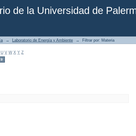
rio de la Universidad de Paler
ía
→
Laboratorio de Energía y Ambiente
→
Filtrar por: Materia
U
V
W
X
Y
Z