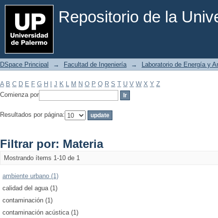
Filtrar por: Materia
Repositorio de la Uni
DSpace Principal
→
Facultad de Ingeniería
→
Laboratorio de Energía y 
A
B
C
D
E
F
G
H
I
J
K
L
M
N
O
P
Q
R
S
T
U
V
W
X
Y
Z
Comienza por
Resultados por página:
Filtrar por: Materia
Mostrando ítems 1-10 de 1
ambiente urbano (1)
calidad del agua (1)
contaminación (1)
contaminación acústica (1)