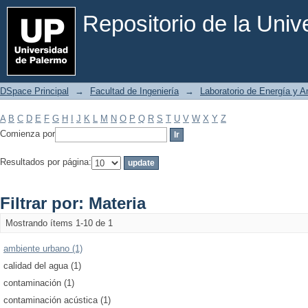
Filtrar por: Materia
Repositorio de la Uni
DSpace Principal
→
Facultad de Ingeniería
→
Laboratorio de Energía y 
A
B
C
D
E
F
G
H
I
J
K
L
M
N
O
P
Q
R
S
T
U
V
W
X
Y
Z
Comienza por
Resultados por página:
Filtrar por: Materia
Mostrando ítems 1-10 de 1
ambiente urbano (1)
calidad del agua (1)
contaminación (1)
contaminación acústica (1)