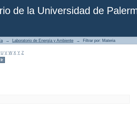
rio de la Universidad de Paler
ía
→
Laboratorio de Energía y Ambiente
→
Filtrar por: Materia
U
V
W
X
Y
Z