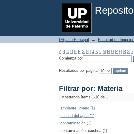
Filtrar por: Materia
Reposito
DSpace Principal
→
Facultad de Ingenier
A
B
C
D
E
F
G
H
I
J
K
L
M
N
O
P
Q
R
S
T
Comienza por
Resultados por página:
Filtrar por: Materia
Mostrando ítems 1-10 de 1
ambiente urbano (1)
calidad del agua (1)
contaminación (1)
contaminación acústica (1)