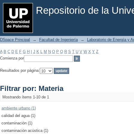
Filtrar por: Materia
Repositorio de la Uni
DSpace Principal
→
Facultad de Ingeniería
→
Laboratorio de Energía y 
A
B
C
D
E
F
G
H
I
J
K
L
M
N
O
P
Q
R
S
T
U
V
W
X
Y
Z
Comienza por
Resultados por página:
Filtrar por: Materia
Mostrando ítems 1-10 de 1
ambiente urbano (1)
calidad del agua (1)
contaminación (1)
contaminación acústica (1)