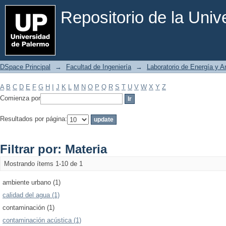
Filtrar por: Materia
Repositorio de la Uni
DSpace Principal
→
Facultad de Ingeniería
→
Laboratorio de Energía y 
A
B
C
D
E
F
G
H
I
J
K
L
M
N
O
P
Q
R
S
T
U
V
W
X
Y
Z
Comienza por
Resultados por página:
Filtrar por: Materia
Mostrando ítems 1-10 de 1
ambiente urbano (1)
calidad del agua (1)
contaminación (1)
contaminación acústica (1)