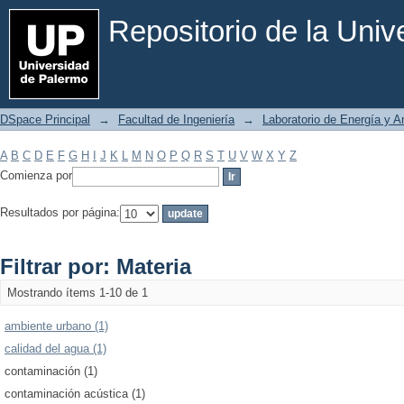
Filtrar por: Materia
Repositorio de la Uni
DSpace Principal
→
Facultad de Ingeniería
→
Laboratorio de Energía y 
A
B
C
D
E
F
G
H
I
J
K
L
M
N
O
P
Q
R
S
T
U
V
W
X
Y
Z
Comienza por
Resultados por página:
Filtrar por: Materia
Mostrando ítems 1-10 de 1
ambiente urbano (1)
calidad del agua (1)
contaminación (1)
contaminación acústica (1)