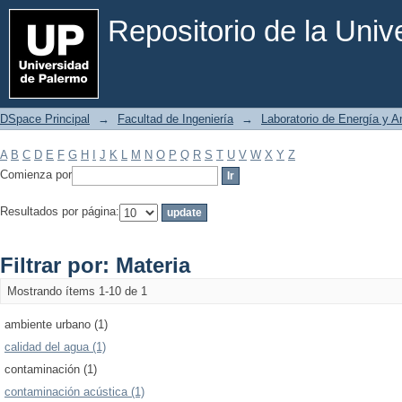
Filtrar por: Materia
Repositorio de la Uni
DSpace Principal
→
Facultad de Ingeniería
→
Laboratorio de Energía y 
A
B
C
D
E
F
G
H
I
J
K
L
M
N
O
P
Q
R
S
T
U
V
W
X
Y
Z
Comienza por
Resultados por página:
Filtrar por: Materia
Mostrando ítems 1-10 de 1
ambiente urbano (1)
calidad del agua (1)
contaminación (1)
contaminación acústica (1)