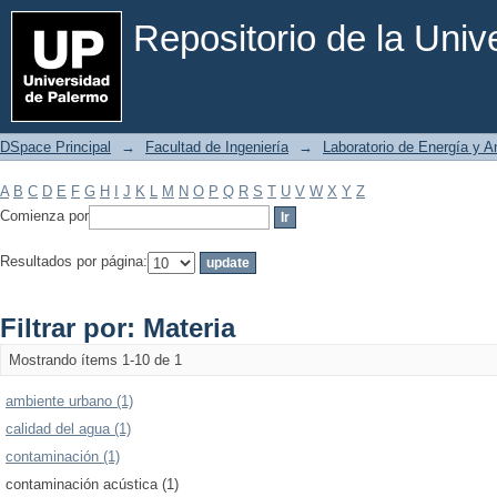
Filtrar por: Materia
Repositorio de la Uni
DSpace Principal
→
Facultad de Ingeniería
→
Laboratorio de Energía y 
A
B
C
D
E
F
G
H
I
J
K
L
M
N
O
P
Q
R
S
T
U
V
W
X
Y
Z
Comienza por
Resultados por página:
Filtrar por: Materia
Mostrando ítems 1-10 de 1
ambiente urbano (1)
calidad del agua (1)
contaminación (1)
contaminación acústica (1)