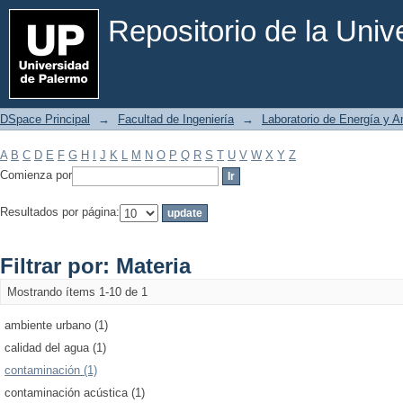
Filtrar por: Materia
Repositorio de la Uni
DSpace Principal
→
Facultad de Ingeniería
→
Laboratorio de Energía y 
A
B
C
D
E
F
G
H
I
J
K
L
M
N
O
P
Q
R
S
T
U
V
W
X
Y
Z
Comienza por
Resultados por página:
Filtrar por: Materia
Mostrando ítems 1-10 de 1
ambiente urbano (1)
calidad del agua (1)
contaminación (1)
contaminación acústica (1)