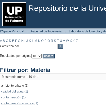
Filtrar por: Materia
Repositorio de la Uni
DSpace Principal
→
Facultad de Ingeniería
→
Laboratorio de Energía y 
A
B
C
D
E
F
G
H
I
J
K
L
M
N
O
P
Q
R
S
T
U
V
W
X
Y
Z
Comienza por
Resultados por página:
Filtrar por: Materia
Mostrando ítems 1-10 de 1
ambiente urbano (1)
calidad del agua (1)
contaminación (1)
contaminación acústica (1)