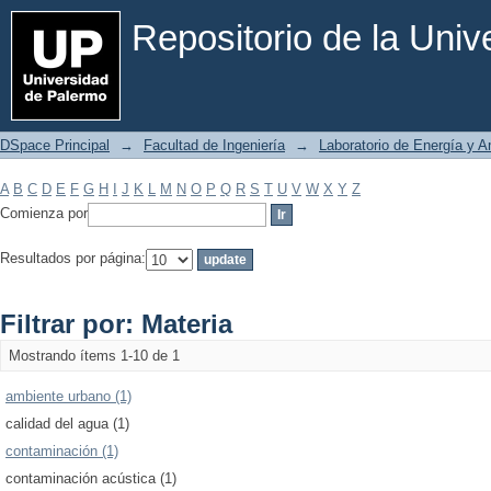
Filtrar por: Materia
Repositorio de la Uni
DSpace Principal
→
Facultad de Ingeniería
→
Laboratorio de Energía y 
A
B
C
D
E
F
G
H
I
J
K
L
M
N
O
P
Q
R
S
T
U
V
W
X
Y
Z
Comienza por
Resultados por página:
Filtrar por: Materia
Mostrando ítems 1-10 de 1
ambiente urbano (1)
calidad del agua (1)
contaminación (1)
contaminación acústica (1)