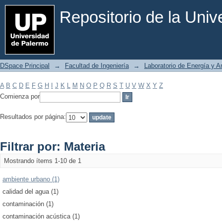
Filtrar por: Materia
Repositorio de la Uni
DSpace Principal
→
Facultad de Ingeniería
→
Laboratorio de Energía y 
A
B
C
D
E
F
G
H
I
J
K
L
M
N
O
P
Q
R
S
T
U
V
W
X
Y
Z
Comienza por
Resultados por página:
Filtrar por: Materia
Mostrando ítems 1-10 de 1
ambiente urbano (1)
calidad del agua (1)
contaminación (1)
contaminación acústica (1)