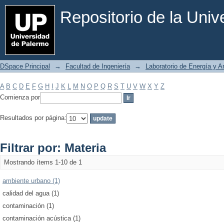
Filtrar por: Materia
Repositorio de la Uni
DSpace Principal
→
Facultad de Ingeniería
→
Laboratorio de Energía y 
A
B
C
D
E
F
G
H
I
J
K
L
M
N
O
P
Q
R
S
T
U
V
W
X
Y
Z
Comienza por
Resultados por página:
Filtrar por: Materia
Mostrando ítems 1-10 de 1
ambiente urbano (1)
calidad del agua (1)
contaminación (1)
contaminación acústica (1)