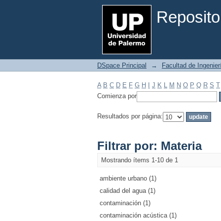
Filtrar por: Materia
Reposito
DSpace Principal
→
Facultad de Ingenier
A
B
C
D
E
F
G
H
I
J
K
L
M
N
O
P
Q
R
S
T
Comienza por
Resultados por página:
Filtrar por: Materia
Mostrando ítems 1-10 de 1
ambiente urbano (1)
calidad del agua (1)
contaminación (1)
contaminación acústica (1)