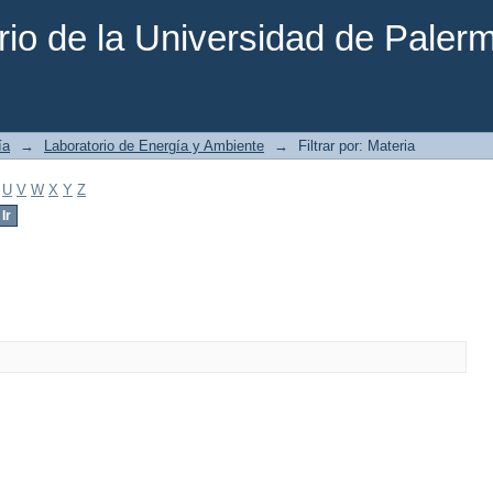
rio de la Universidad de Paler
ía
→
Laboratorio de Energía y Ambiente
→
Filtrar por: Materia
U
V
W
X
Y
Z