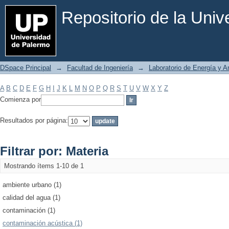
Filtrar por: Materia
Repositorio de la Uni
DSpace Principal
→
Facultad de Ingeniería
→
Laboratorio de Energía y 
A
B
C
D
E
F
G
H
I
J
K
L
M
N
O
P
Q
R
S
T
U
V
W
X
Y
Z
Comienza por
Resultados por página:
Filtrar por: Materia
Mostrando ítems 1-10 de 1
ambiente urbano (1)
calidad del agua (1)
contaminación (1)
contaminación acústica (1)