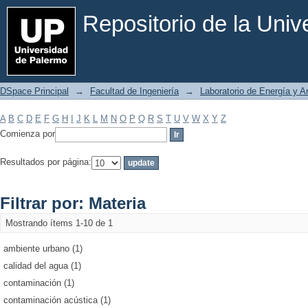
Filtrar por: Materia
Repositorio de la Uni
DSpace Principal
→
Facultad de Ingeniería
→
Laboratorio de Energía y 
A
B
C
D
E
F
G
H
I
J
K
L
M
N
O
P
Q
R
S
T
U
V
W
X
Y
Z
Comienza por
Resultados por página:
Filtrar por: Materia
Mostrando ítems 1-10 de 1
ambiente urbano (1)
calidad del agua (1)
contaminación (1)
contaminación acústica (1)