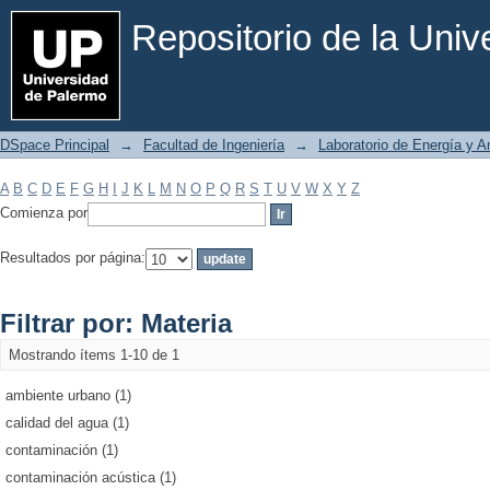
Filtrar por: Materia
Repositorio de la Uni
DSpace Principal
→
Facultad de Ingeniería
→
Laboratorio de Energía y 
A
B
C
D
E
F
G
H
I
J
K
L
M
N
O
P
Q
R
S
T
U
V
W
X
Y
Z
Comienza por
Resultados por página:
Filtrar por: Materia
Mostrando ítems 1-10 de 1
ambiente urbano (1)
calidad del agua (1)
contaminación (1)
contaminación acústica (1)