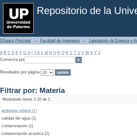
Filtrar por: Materia
Repositorio de la Uni
DSpace Principal
→
Facultad de Ingeniería
→
Laboratorio de Energía y 
A
B
C
D
E
F
G
H
I
J
K
L
M
N
O
P
Q
R
S
T
U
V
W
X
Y
Z
Comienza por
Resultados por página:
Filtrar por: Materia
Mostrando ítems 1-10 de 1
ambiente urbano (1)
calidad del agua (1)
contaminación (1)
contaminación acústica (1)