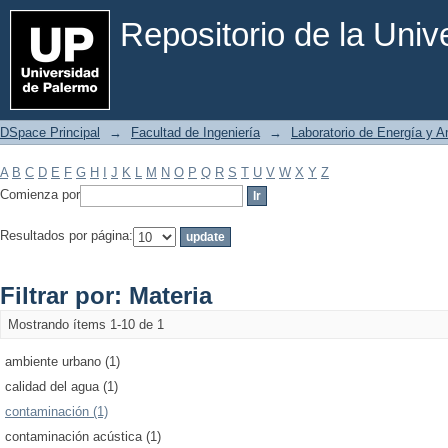
Filtrar por: Materia
Repositorio de la Uni
DSpace Principal
→
Facultad de Ingeniería
→
Laboratorio de Energía y 
A
B
C
D
E
F
G
H
I
J
K
L
M
N
O
P
Q
R
S
T
U
V
W
X
Y
Z
Comienza por
Resultados por página:
Filtrar por: Materia
Mostrando ítems 1-10 de 1
ambiente urbano (1)
calidad del agua (1)
contaminación (1)
contaminación acústica (1)