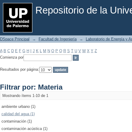
Filtrar por: Materia
Repositorio de la Uni
DSpace Principal
→
Facultad de Ingeniería
→
Laboratorio de Energía y 
A
B
C
D
E
F
G
H
I
J
K
L
M
N
O
P
Q
R
S
T
U
V
W
X
Y
Z
Comienza por
Resultados por página:
Filtrar por: Materia
Mostrando ítems 1-10 de 1
ambiente urbano (1)
calidad del agua (1)
contaminación (1)
contaminación acústica (1)