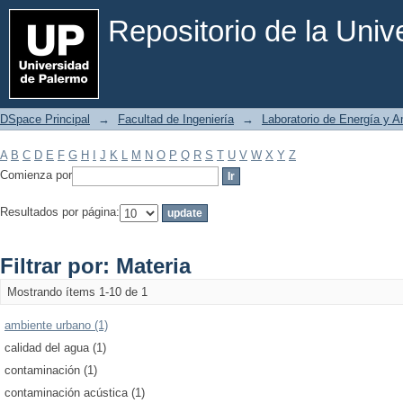
Filtrar por: Materia
Repositorio de la Uni
DSpace Principal
→
Facultad de Ingeniería
→
Laboratorio de Energía y 
A
B
C
D
E
F
G
H
I
J
K
L
M
N
O
P
Q
R
S
T
U
V
W
X
Y
Z
Comienza por
Resultados por página:
Filtrar por: Materia
Mostrando ítems 1-10 de 1
ambiente urbano (1)
calidad del agua (1)
contaminación (1)
contaminación acústica (1)