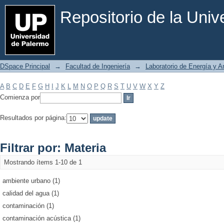
Filtrar por: Materia
Repositorio de la Uni
DSpace Principal
→
Facultad de Ingeniería
→
Laboratorio de Energía y 
A
B
C
D
E
F
G
H
I
J
K
L
M
N
O
P
Q
R
S
T
U
V
W
X
Y
Z
Comienza por
Resultados por página:
Filtrar por: Materia
Mostrando ítems 1-10 de 1
ambiente urbano (1)
calidad del agua (1)
contaminación (1)
contaminación acústica (1)