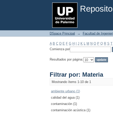
Filtrar por: Materia
Reposito
DSpace Principal
→
Facultad de Ingenier
A
B
C
D
E
F
G
H
I
J
K
L
M
N
O
P
Q
R
S
T
Comienza por
Resultados por página:
Filtrar por: Materia
Mostrando ítems 1-10 de 1
ambiente urbano (1)
calidad del agua (1)
contaminación (1)
contaminación acústica (1)