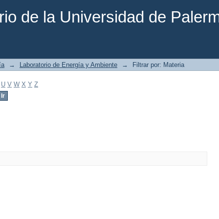
rio de la Universidad de Paler
ía
→
Laboratorio de Energía y Ambiente
→
Filtrar por: Materia
U
V
W
X
Y
Z