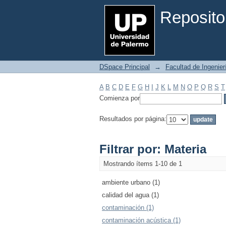
Filtrar por: Materia
Reposito
DSpace Principal
→
Facultad de Ingenier
A
B
C
D
E
F
G
H
I
J
K
L
M
N
O
P
Q
R
S
T
Comienza por
Resultados por página:
Filtrar por: Materia
Mostrando ítems 1-10 de 1
ambiente urbano (1)
calidad del agua (1)
contaminación (1)
contaminación acústica (1)