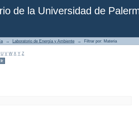
rio de la Universidad de Paler
ía
→
Laboratorio de Energía y Ambiente
→
Filtrar por: Materia
U
V
W
X
Y
Z