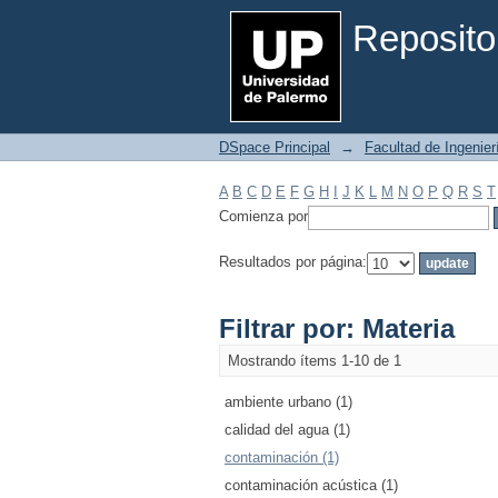
Filtrar por: Materia
Reposito
DSpace Principal
→
Facultad de Ingenier
A
B
C
D
E
F
G
H
I
J
K
L
M
N
O
P
Q
R
S
T
Comienza por
Resultados por página:
Filtrar por: Materia
Mostrando ítems 1-10 de 1
ambiente urbano (1)
calidad del agua (1)
contaminación (1)
contaminación acústica (1)