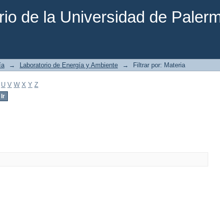
rio de la Universidad de Paler
ía
→
Laboratorio de Energía y Ambiente
→
Filtrar por: Materia
U
V
W
X
Y
Z