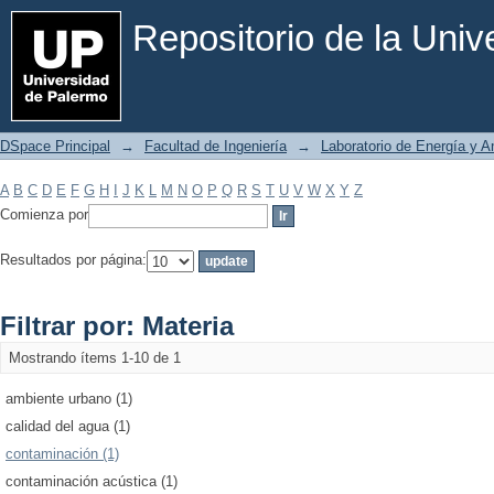
Filtrar por: Materia
Repositorio de la Uni
DSpace Principal
→
Facultad de Ingeniería
→
Laboratorio de Energía y 
A
B
C
D
E
F
G
H
I
J
K
L
M
N
O
P
Q
R
S
T
U
V
W
X
Y
Z
Comienza por
Resultados por página:
Filtrar por: Materia
Mostrando ítems 1-10 de 1
ambiente urbano (1)
calidad del agua (1)
contaminación (1)
contaminación acústica (1)