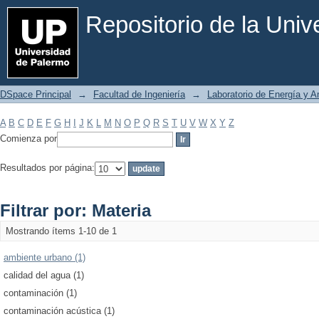
Filtrar por: Materia
Repositorio de la Uni
DSpace Principal
→
Facultad de Ingeniería
→
Laboratorio de Energía y 
A
B
C
D
E
F
G
H
I
J
K
L
M
N
O
P
Q
R
S
T
U
V
W
X
Y
Z
Comienza por
Resultados por página:
Filtrar por: Materia
Mostrando ítems 1-10 de 1
ambiente urbano (1)
calidad del agua (1)
contaminación (1)
contaminación acústica (1)