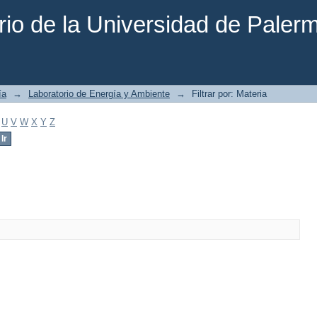
rio de la Universidad de Paler
ía
→
Laboratorio de Energía y Ambiente
→
Filtrar por: Materia
U
V
W
X
Y
Z