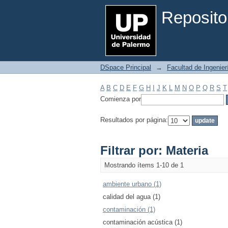
Filtrar por: Materia
Reposito
DSpace Principal
→
Facultad de Ingenier
A
B
C
D
E
F
G
H
I
J
K
L
M
N
O
P
Q
R
S
T
Comienza por
Resultados por página:
Filtrar por: Materia
Mostrando ítems 1-10 de 1
ambiente urbano (1)
calidad del agua (1)
contaminación (1)
contaminación acústica (1)