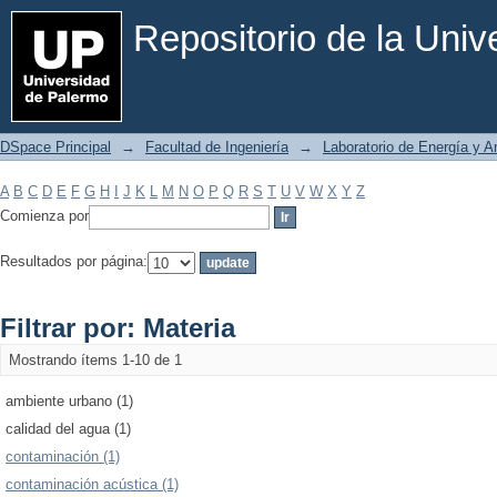
Filtrar por: Materia
Repositorio de la Uni
DSpace Principal
→
Facultad de Ingeniería
→
Laboratorio de Energía y 
A
B
C
D
E
F
G
H
I
J
K
L
M
N
O
P
Q
R
S
T
U
V
W
X
Y
Z
Comienza por
Resultados por página:
Filtrar por: Materia
Mostrando ítems 1-10 de 1
ambiente urbano (1)
calidad del agua (1)
contaminación (1)
contaminación acústica (1)