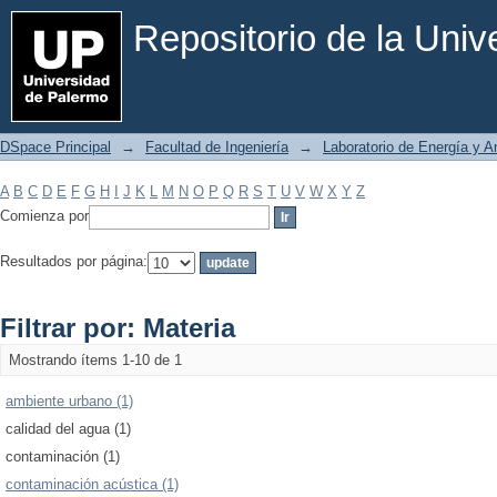
Filtrar por: Materia
Repositorio de la Uni
DSpace Principal
→
Facultad de Ingeniería
→
Laboratorio de Energía y 
A
B
C
D
E
F
G
H
I
J
K
L
M
N
O
P
Q
R
S
T
U
V
W
X
Y
Z
Comienza por
Resultados por página:
Filtrar por: Materia
Mostrando ítems 1-10 de 1
ambiente urbano (1)
calidad del agua (1)
contaminación (1)
contaminación acústica (1)