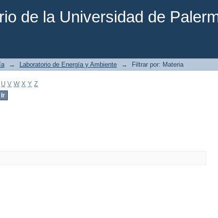
rio de la Universidad de Paler
ía
→
Laboratorio de Energía y Ambiente
→
Filtrar por: Materia
U
V
W
X
Y
Z