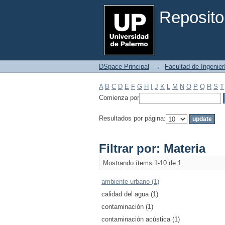
Filtrar por: Materia
Reposito
DSpace Principal
→
Facultad de Ingenier
A
B
C
D
E
F
G
H
I
J
K
L
M
N
O
P
Q
R
S
T
Comienza por
Resultados por página:
Filtrar por: Materia
Mostrando ítems 1-10 de 1
ambiente urbano (1)
calidad del agua (1)
contaminación (1)
contaminación acústica (1)