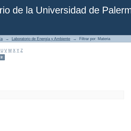
rio de la Universidad de Paler
ía
→
Laboratorio de Energía y Ambiente
→
Filtrar por: Materia
U
V
W
X
Y
Z