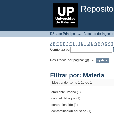
Filtrar por: Materia
Reposito
DSpace Principal
→
Facultad de Ingenier
A
B
C
D
E
F
G
H
I
J
K
L
M
N
O
P
Q
R
S
T
Comienza por
Resultados por página:
Filtrar por: Materia
Mostrando ítems 1-10 de 1
ambiente urbano (1)
calidad del agua (1)
contaminación (1)
contaminación acústica (1)