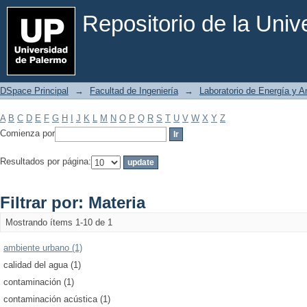
Filtrar por: Materia
Repositorio de la Uni
DSpace Principal
→
Facultad de Ingeniería
→
Laboratorio de Energía y 
A
B
C
D
E
F
G
H
I
J
K
L
M
N
O
P
Q
R
S
T
U
V
W
X
Y
Z
Comienza por
Resultados por página:
Filtrar por: Materia
Mostrando ítems 1-10 de 1
ambiente urbano (1)
calidad del agua (1)
contaminación (1)
contaminación acústica (1)