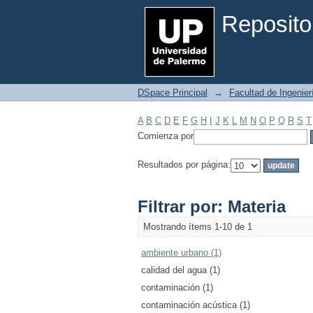
Filtrar por: Materia
Reposito
DSpace Principal
→
Facultad de Ingenier
A
B
C
D
E
F
G
H
I
J
K
L
M
N
O
P
Q
R
S
T
Comienza por
Resultados por página:
Filtrar por: Materia
Mostrando ítems 1-10 de 1
ambiente urbano (1)
calidad del agua (1)
contaminación (1)
contaminación acústica (1)