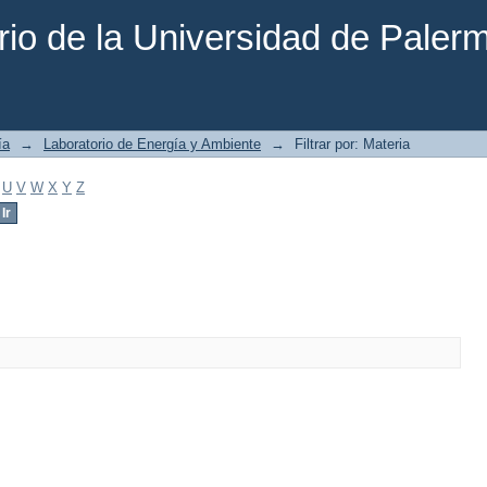
rio de la Universidad de Paler
ía
→
Laboratorio de Energía y Ambiente
→
Filtrar por: Materia
U
V
W
X
Y
Z