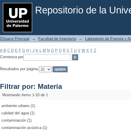
Filtrar por: Materia
Repositorio de la Uni
DSpace Principal
→
Facultad de Ingeniería
→
Laboratorio de Energía y 
A
B
C
D
E
F
G
H
I
J
K
L
M
N
O
P
Q
R
S
T
U
V
W
X
Y
Z
Comienza por
Resultados por página:
Filtrar por: Materia
Mostrando ítems 1-10 de 1
ambiente urbano (1)
calidad del agua (1)
contaminación (1)
contaminación acústica (1)