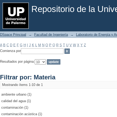
Filtrar por: Materia
Repositorio de la Uni
DSpace Principal
→
Facultad de Ingeniería
→
Laboratorio de Energía y 
A
B
C
D
E
F
G
H
I
J
K
L
M
N
O
P
Q
R
S
T
U
V
W
X
Y
Z
Comienza por
Resultados por página:
Filtrar por: Materia
Mostrando ítems 1-10 de 1
ambiente urbano (1)
calidad del agua (1)
contaminación (1)
contaminación acústica (1)