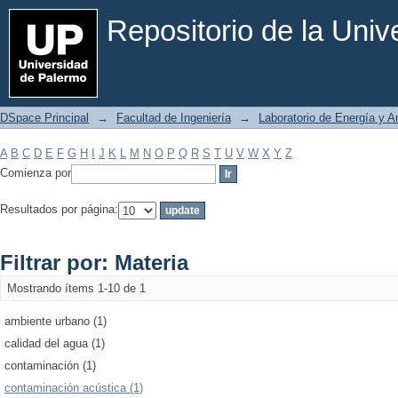
Filtrar por: Materia
Repositorio de la Uni
DSpace Principal
→
Facultad de Ingeniería
→
Laboratorio de Energía y 
A
B
C
D
E
F
G
H
I
J
K
L
M
N
O
P
Q
R
S
T
U
V
W
X
Y
Z
Comienza por
Resultados por página:
Filtrar por: Materia
Mostrando ítems 1-10 de 1
ambiente urbano (1)
calidad del agua (1)
contaminación (1)
contaminación acústica (1)