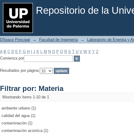
Filtrar por: Materia
Repositorio de la Uni
DSpace Principal
→
Facultad de Ingeniería
→
Laboratorio de Energía y 
A
B
C
D
E
F
G
H
I
J
K
L
M
N
O
P
Q
R
S
T
U
V
W
X
Y
Z
Comienza por
Resultados por página:
Filtrar por: Materia
Mostrando ítems 1-10 de 1
ambiente urbano (1)
calidad del agua (1)
contaminación (1)
contaminación acústica (1)