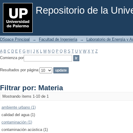
Filtrar por: Materia
Repositorio de la Uni
DSpace Principal
→
Facultad de Ingeniería
→
Laboratorio de Energía y 
A
B
C
D
E
F
G
H
I
J
K
L
M
N
O
P
Q
R
S
T
U
V
W
X
Y
Z
Comienza por
Resultados por página:
Filtrar por: Materia
Mostrando ítems 1-10 de 1
ambiente urbano (1)
calidad del agua (1)
contaminación (1)
contaminación acústica (1)