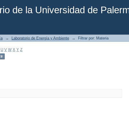
rio de la Universidad de Paler
ía
→
Laboratorio de Energía y Ambiente
→
Filtrar por: Materia
U
V
W
X
Y
Z