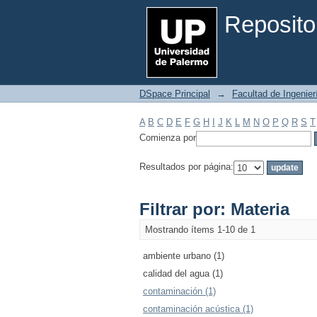
Filtrar por: Materia
Reposito
DSpace Principal
→
Facultad de Ingenier
A
B
C
D
E
F
G
H
I
J
K
L
M
N
O
P
Q
R
S
T
Comienza por
Resultados por página:
Filtrar por: Materia
Mostrando ítems 1-10 de 1
ambiente urbano (1)
calidad del agua (1)
contaminación (1)
contaminación acústica (1)