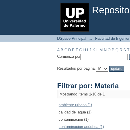
Filtrar por: Materia
Reposito
DSpace Principal
→
Facultad de Ingenier
A
B
C
D
E
F
G
H
I
J
K
L
M
N
O
P
Q
R
S
T
Comienza por
Resultados por página:
Filtrar por: Materia
Mostrando ítems 1-10 de 1
ambiente urbano (1)
calidad del agua (1)
contaminación (1)
contaminación acústica (1)