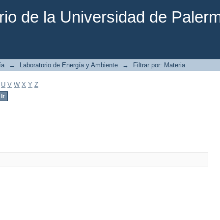
rio de la Universidad de Paler
ía
→
Laboratorio de Energía y Ambiente
→
Filtrar por: Materia
U
V
W
X
Y
Z