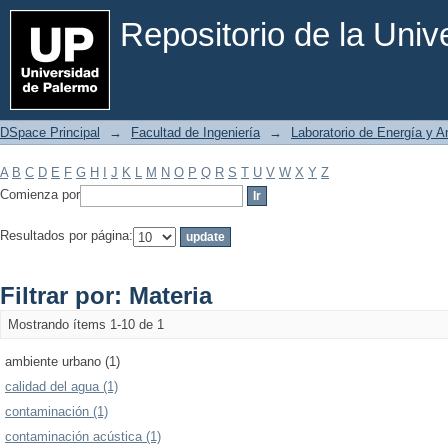
Filtrar por: Materia
Repositorio de la Uni
DSpace Principal
→
Facultad de Ingeniería
→
Laboratorio de Energía y 
A
B
C
D
E
F
G
H
I
J
K
L
M
N
O
P
Q
R
S
T
U
V
W
X
Y
Z
Comienza por
Resultados por página:
Filtrar por: Materia
Mostrando ítems 1-10 de 1
ambiente urbano (1)
calidad del agua (1)
contaminación (1)
contaminación acústica (1)