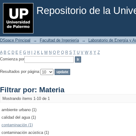
Filtrar por: Materia
Repositorio de la Uni
DSpace Principal
→
Facultad de Ingeniería
→
Laboratorio de Energía y 
A
B
C
D
E
F
G
H
I
J
K
L
M
N
O
P
Q
R
S
T
U
V
W
X
Y
Z
Comienza por
Resultados por página:
Filtrar por: Materia
Mostrando ítems 1-10 de 1
ambiente urbano (1)
calidad del agua (1)
contaminación (1)
contaminación acústica (1)