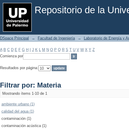
Filtrar por: Materia
Repositorio de la Uni
DSpace Principal
→
Facultad de Ingeniería
→
Laboratorio de Energía y 
A
B
C
D
E
F
G
H
I
J
K
L
M
N
O
P
Q
R
S
T
U
V
W
X
Y
Z
Comienza por
Resultados por página:
Filtrar por: Materia
Mostrando ítems 1-10 de 1
ambiente urbano (1)
calidad del agua (1)
contaminación (1)
contaminación acústica (1)